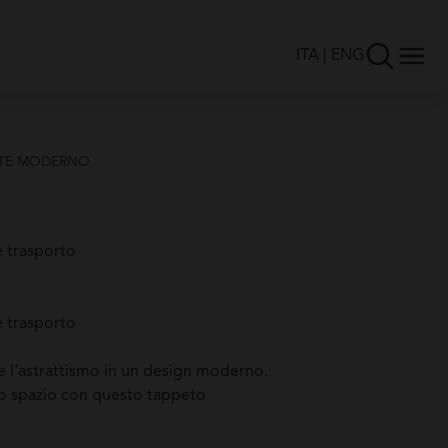
ITA
|
ENG
NTE MODERNO
e trasporto
e trasporto
 l'astrattismo in un design moderno.
uo spazio con questo tappeto