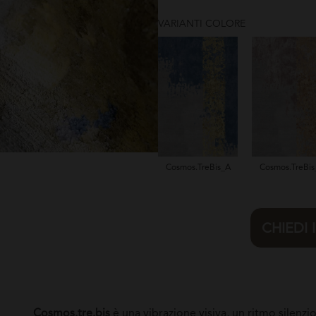
VARIANTI COLORE
Cosmos.TreBis_A
Cosmos.TreBis
CHIEDI
Cosmos.tre.bis
è una vibrazione visiva, un ritmo silenzio