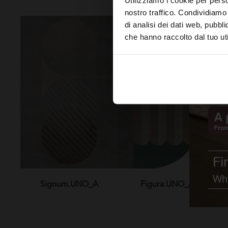
nostro traffico. Condividiamo 
di analisi dei dati web, pubbl
che hanno raccolto dal tuo uti
Signum.UNO_A
Figura.UNO_A