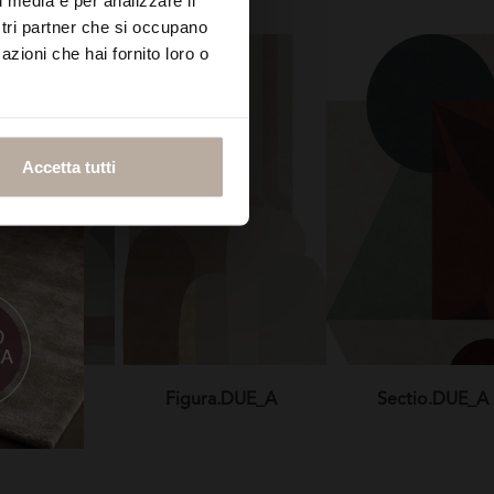
ostri partner che si occupano
azioni che hai fornito loro o
Accetta tutti
m.DUE_A
Figura.DUE_A
Sectio.DUE_A