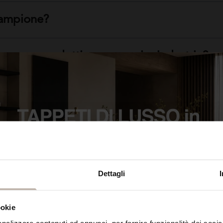
 campione?
engono prodotti per negozi e industrie?
ti?
tappeto che sto cercando?
Dettagli
ookie
ALTRI TAPPETI CHE POTREBBERO INTERESSARTI
nalizzare contenuti ed annunci, per fornire funzionalità dei socia