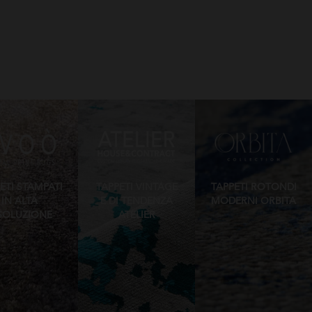
ETI STAMPATI
TAPPETI VINTAGE
TAPPETI ROTONDI
IN ALTA
E DI TENDENZA
MODERNI ORBITA
SOLUZIONE
ATELIER