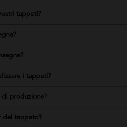
ostri tappeti?
segna?
onsegna?
alizzare i tappeti?
e di produzione?
r del tappeto?