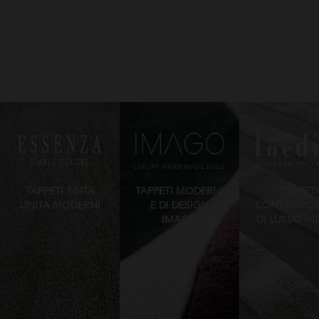
TAPPETI TINTA
TAPPETI MODERNI
TAPPETI
UNITA MODERNI
E DI DESIGN
CONTEMPOR
IMAGO
DI LUSSO IN