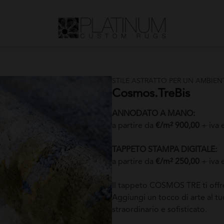
STILE ASTRATTO PER UN AMBIE
Cosmos.TreBis
ANNODATO A MANO:
a partire da
€/m² 900,00
+ iva 
TAPPETO STAMPA DIGITALE:
a partire da
€/m² 250,00
+ iva 
Il tappeto COSMOS TRE ti offre
Aggiungi un tocco di arte al t
straordinario e sofisticato.