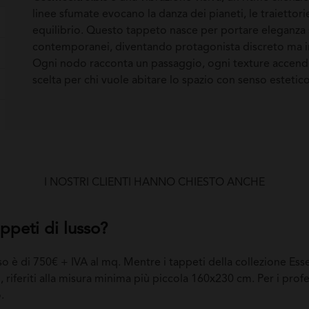
linee sfumate evocano la danza dei pianeti, le traiettor
equilibrio. Questo tappeto nasce per portare eleganza 
contemporanei, diventando protagonista discreto ma i
Ogni nodo racconta un passaggio, ogni texture accen
scelta per chi vuole abitare lo spazio con senso estetic
I NOSTRI CLIENTI HANNO CHIESTO ANCHE
appeti di lusso?
sso è di 750€ + IVA al mq. Mentre i tappeti della collezione Es
 riferiti alla misura minima più piccola 160x230 cm. Per i profe
.