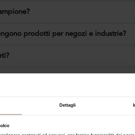
 campione?
engono prodotti per negozi e industrie?
ti?
tappeto che sto cercando?
Dettagli
ookie
ALTRI TAPPETI CHE POTREBBERO INTERESSARTI
nalizzare contenuti ed annunci, per fornire funzionalità dei socia