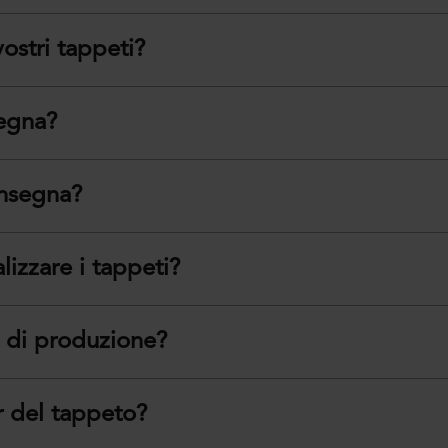
ostri tappeti?
segna?
onsegna?
alizzare i tappeti?
e di produzione?
r del tappeto?