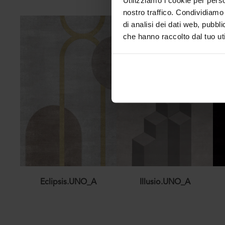
nostro traffico. Condividiamo 
di analisi dei dati web, pubbl
che hanno raccolto dal tuo uti
Eclipsis.UNO_A
Illusio.UNO_A