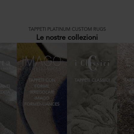
TAPPETI PLATINUM CUSTOM RUGS
Le nostre collezioni
TAPPETI CON
TAPPETI CLASSICI
TAPP
ANEI
FORME
EDITA
IRREGOLARI
RI
IMAGO
FORMENUANCES