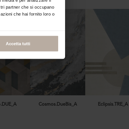
ostri partner che si occupano
azioni che hai fornito loro o
Accetta tutti
io.DUE_A
Cosmos.DueBis_A
Eclipsis.TRE_A