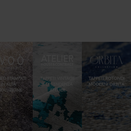
ETI STAMPATI
TAPPETI VINTAGE
TAPPETI ROTONDI
IN ALTA
E DI TENDENZA
MODERNI ORBITA
SOLUZIONE
ATELIER