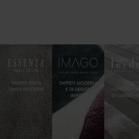
TAPPETI TINTA
TAPPETI MODERNI
TAPPETI
UNITA MODERNI
E DI DESIGN
CONTEMPOR
IMAGO
DI LUSSO IN