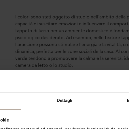
I colori sono stati oggetto di studio nell'ambito della 
capacità di suscitare emozioni e influenzare il compor
tappeto di lusso per un ambiente domestico è fondame
psicologico desiderato. Ad esempio, nelle texture tappe
l'arancione possono stimolare l'energia e la vitalità, 
dinamica, perfetta per le zone sociali della casa. Al cont
verde tendono a promuovere la calma e la serenità, idea
camera da letto o lo studio.
La scelta del colore può anche riflettere la personalità e
Le persone più audaci e creative potrebbero optare per
accesi, che fungono da punto focale nell'ambiente e tr
originalità. D'altra parte, colori più sobri e neutri com
Dettagli
scelti da chi predilige uno stile più classico ed elegant
alla modernità.
ookie
nalizzare contenuti ed annunci, per fornire funzionalità dei socia