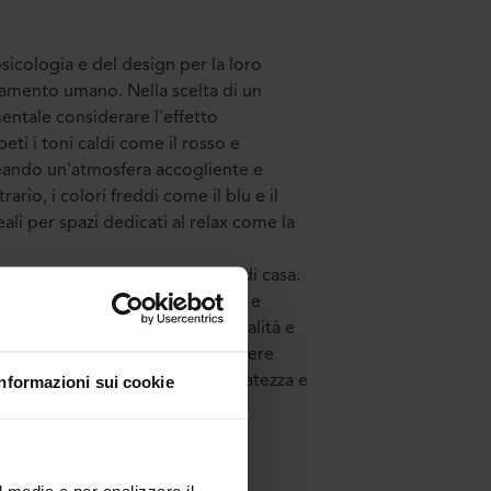
psicologia e del design per la loro
tamento umano. Nella scelta di un
ntale considerare l'effetto
ti i toni caldi come il rosso e
creando un'atmosfera accogliente e
rario, i colori freddi come il blu e il
li per spazi dedicati al relax come la
 lo stile di vita dei proprietari di casa.
 tappeti lusso dai colori vivaci e
asmettono un senso di individualità e
e il beige o il grigio possono essere
Informazioni sui cookie
e, ma senza rinunciare alla raffinatezza e
l media e per analizzare il