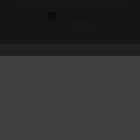
Un marchio di:
P.IVA 03703690283