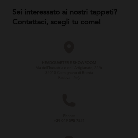
Sei interessato ai nostri tappeti?
Contattaci, scegli tu come!
HEADQUARTER E SHOWROOM
Via dell'Industria e dell'Artigianato, 22/b
35010 Carmignano di Brenta
Padova -
Italy
Phone:
+39 049 595 7551