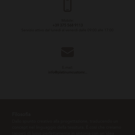
Mobile:
+39 375 568 9113
Servizio attivo dal lunedì al venerdì dalle 09:00 alle 17:00
E-mail:
info@platinumcustomr...
Filosofia
Dallo spunto creativo alla progettazione, traducendo un
concept nel linguaggio della tessitura. È così che creiamo
tappeti di lusso perfettamente in sintonia con un’idea