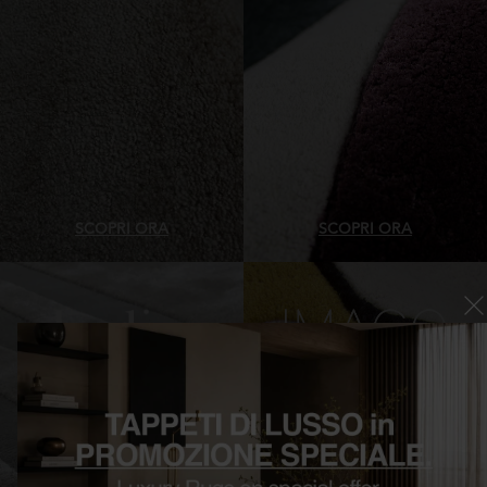
SCOPRI ORA
SCOPRI ORA
TAPPETI CONTEMPORANEI
TAPPETI CON FORME
DI LUSSO INEDITA
IRREGOLARI IMAGO
FORMENUANCES