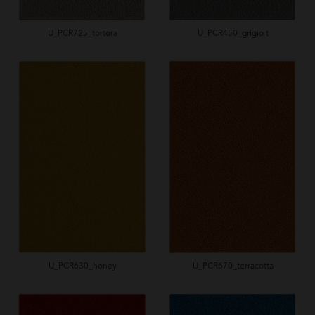
U_PCR725_tortora
U_PCR450_grigio t
U_PCR630_honey
U_PCR670_terracotta