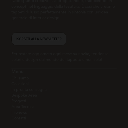
Dallo spunto creativo alla progettazione, traducendo un
concept nel linguaggio della tessitura. È così che creiamo
tappeti di lusso perfettamente in sintonia con un’idea
generale di interior design.
ISCRIVITI ALLA NEWSLETTER
Per restare aggiornato ogni mese su novità, tendenze,
colori e design dal mondo del tappeto e non solo!
Menu
Chi siamo
Collezioni
In pronta consegna
Bespoke Area
Progetti
Area Tecnica
Filonews
Contatti