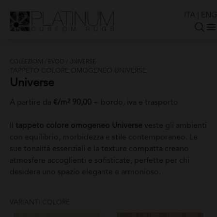
ITA
|
ENG
COLLEZIONI
/
EVOO
/
UNIVERSE
TAPPETO COLORE OMOGENEO UNIVERSE
Universe
A partire da
€/m² 90,00
+ bordo, iva e trasporto
Il
tappeto colore omogeneo Universe
veste gli ambienti
con equilibrio, morbidezza e stile contemporaneo. Le
sue tonalità essenziali e la texture compatta creano
atmosfere accoglienti e sofisticate, perfette per chi
desidera uno spazio elegante e armonioso.
VARIANTI COLORE