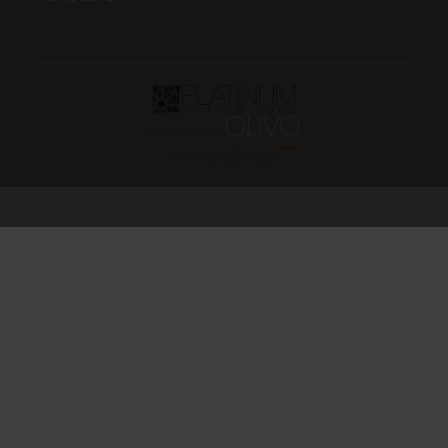
Un marchio di:
P.IVA 03703690283