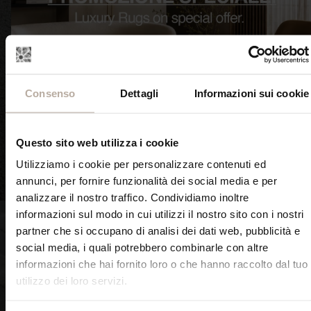
TAPPETI TINTA UNITA
TAPPETI MODERNI E DI
MODERNI
DESIGN IMAGO
Consenso
Dettagli
Informazioni sui cookie
Questo sito web utilizza i cookie
Utilizziamo i cookie per personalizzare contenuti ed
annunci, per fornire funzionalità dei social media e per
SCOPRI ORA
SCOPRI ORA
analizzare il nostro traffico. Condividiamo inoltre
informazioni sul modo in cui utilizzi il nostro sito con i nostri
partner che si occupano di analisi dei dati web, pubblicità e
social media, i quali potrebbero combinarle con altre
informazioni che hai fornito loro o che hanno raccolto dal tuo
utilizzo dei loro servizi.
TAPPETI CONTEMPORANEI
TAPPETI CON FORME
DI LUSSO INEDITA
IRREGOLARI IMAGO