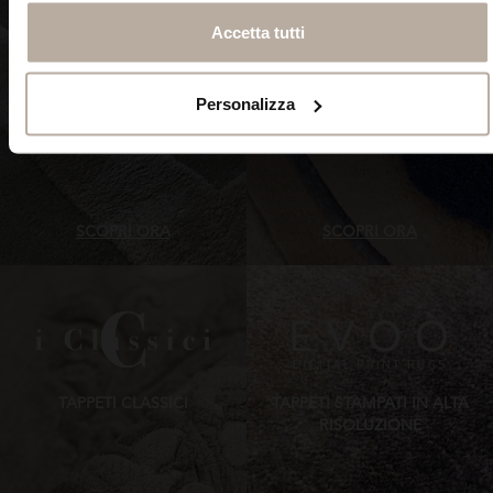
FORMENUANCES
Accetta tutti
Personalizza
SCOPRI ORA
SCOPRI ORA
TAPPETI CLASSICI
TAPPETI STAMPATI IN ALTA
RISOLUZIONE