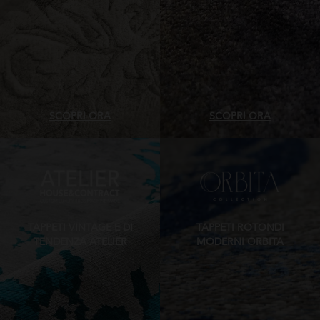
SCOPRI ORA
SCOPRI ORA
TAPPETI VINTAGE E DI
TAPPETI ROTONDI
TENDENZA ATELIER
MODERNI ORBITA