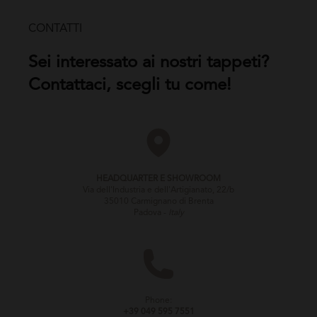
CONTATTI
Sei interessato ai nostri tappeti?
Contattaci, scegli tu come!
HEADQUARTER E SHOWROOM
Via dell'Industria e dell'Artigianato, 22/b
35010 Carmignano di Brenta
Padova -
Italy
Phone:
+39 049 595 7551