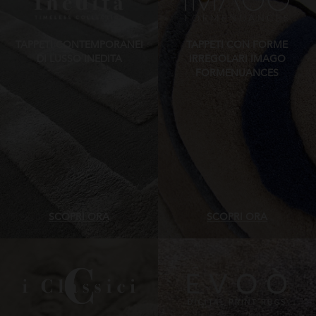
TAPPETI CONTEMPORANEI
TAPPETI CON FORME
DI LUSSO INEDITA
IRREGOLARI IMAGO
FORMENUANCES
SCOPRI ORA
SCOPRI ORA