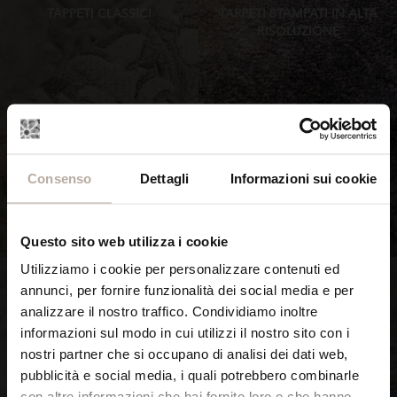
TAPPETI CLASSICI
TAPPETI STAMPATI IN ALTA
RISOLUZIONE
Consenso
Dettagli
Informazioni sui cookie
SCOPRI ORA
SCOPRI ORA
Questo sito web utilizza i cookie
Utilizziamo i cookie per personalizzare contenuti ed
annunci, per fornire funzionalità dei social media e per
analizzare il nostro traffico. Condividiamo inoltre
informazioni sul modo in cui utilizzi il nostro sito con i
nostri partner che si occupano di analisi dei dati web,
TAPPETI VINTAGE E DI
TAPPETI ROTONDI
pubblicità e social media, i quali potrebbero combinarle
TENDENZA ATELIER
MODERNI ORBITA
con altre informazioni che hai fornito loro o che hanno