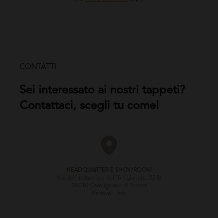
CONTATTI
Sei interessato ai nostri tappeti?
Contattaci, scegli tu come!
HEADQUARTER E SHOWROOM
Via dell'Industria e dell'Artigianato, 22/b
35010 Carmignano di Brenta
Padova -
Italy