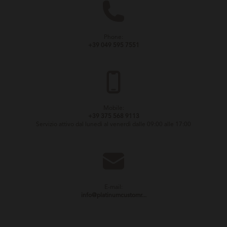
Phone:
+39 049 595 7551
Mobile:
+39 375 568 9113
Servizio attivo dal lunedì al venerdì dalle 09:00 alle 17:00
E-mail:
info@platinumcustomr...