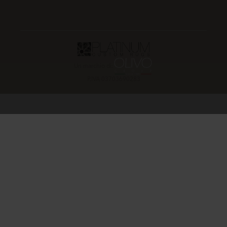
Un marchio di:
P.IVA 03703690283