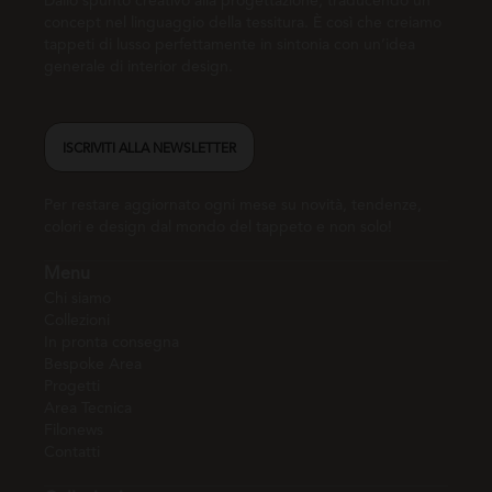
Dallo spunto creativo alla progettazione, traducendo un
concept nel linguaggio della tessitura. È così che creiamo
tappeti di lusso perfettamente in sintonia con un’idea
generale di interior design.
ISCRIVITI ALLA NEWSLETTER
Per restare aggiornato ogni mese su novità, tendenze,
colori e design dal mondo del tappeto e non solo!
Menu
Chi siamo
Collezioni
In pronta consegna
Bespoke Area
Progetti
Area Tecnica
Filonews
Contatti