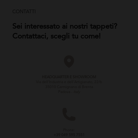
CONTATTI
Sei interessato ai nostri tappeti?
Contattaci, scegli tu come!
HEADQUARTER E SHOWROOM
Via dell'Industria e dell'Artigianato, 22/b
35010 Carmignano di Brenta
Padova -
Italy
Phone:
+39 049 595 7551