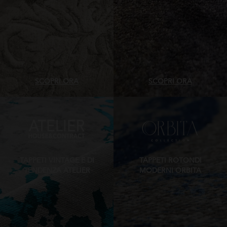
SCOPRI ORA
SCOPRI ORA
TAPPETI VINTAGE E DI
TAPPETI ROTONDI
TENDENZA ATELIER
MODERNI ORBITA