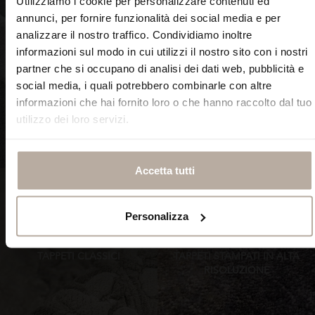
Utilizziamo i cookie per personalizzare contenuti ed
FORMENUANCES
annunci, per fornire funzionalità dei social media e per
analizzare il nostro traffico. Condividiamo inoltre
informazioni sul modo in cui utilizzi il nostro sito con i nostri
partner che si occupano di analisi dei dati web, pubblicità e
social media, i quali potrebbero combinarle con altre
informazioni che hai fornito loro o che hanno raccolto dal tuo
utilizzo dei loro servizi.
SCOPRI ORA
SCOPRI ORA
Accetta tutti
Personalizza
TAPPETI CLASSICI
TAPPETI STAMPATI IN ALTA
RISOLUZIONE