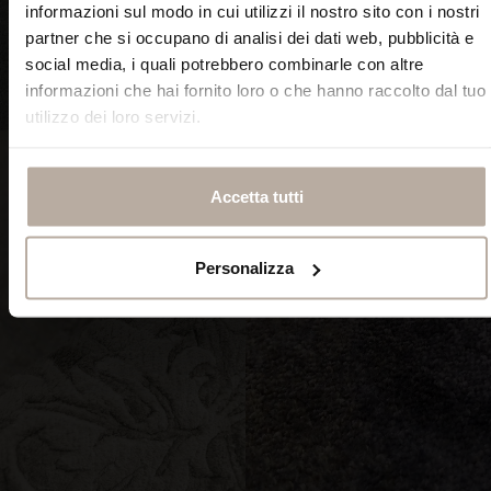
informazioni sul modo in cui utilizzi il nostro sito con i nostri
partner che si occupano di analisi dei dati web, pubblicità e
social media, i quali potrebbero combinarle con altre
informazioni che hai fornito loro o che hanno raccolto dal tuo
SCOPRI ORA
SCOPRI ORA
utilizzo dei loro servizi.
Accetta tutti
Personalizza
TAPPETI CLASSICI
TAPPETI STAMPATI IN ALTA
RISOLUZIONE