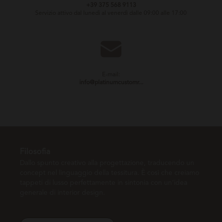
+39 375 568 9113
Servizio attivo dal lunedì al venerdì dalle 09:00 alle 17:00
E-mail:
info@platinumcustomr...
Filosofia
Dallo spunto creativo alla progettazione, traducendo un
concept nel linguaggio della tessitura. È così che creiamo
tappeti di lusso perfettamente in sintonia con un’idea
generale di interior design.