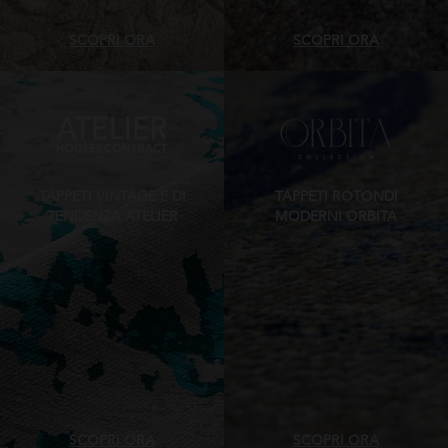
SCOPRI ORA
SCOPRI ORA
TAPPETI VINTAGE E DI
TAPPETI ROTONDI
TENDENZA ATELIER
MODERNI ORBITA
SCOPRI ORA
SCOPRI ORA